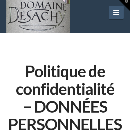
T
t
W
Nav
Politique de
confidentialité
− DONNÉES
PERSONNELLES